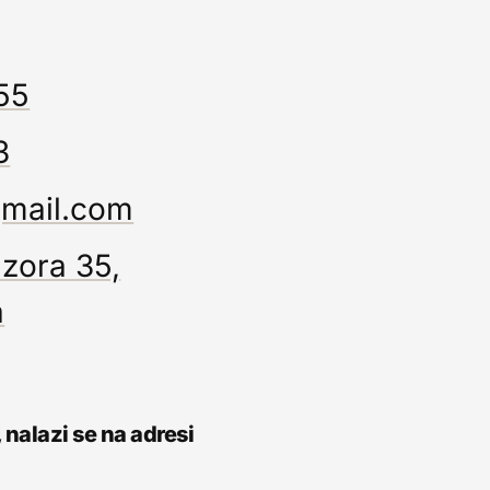
55
3
mail.com
zora 35,
a
 nalazi se na adresi