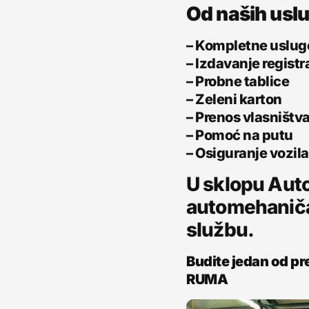
Od naših usl
– Kompletne usluge
– Izdavanje regist
– Probne tablice
– Zeleni karton
– Prenos vlasništv
– Pomoć na putu
– Osiguranje vozil
U sklopu Aut
automehaničar
službu.
Budite jedan od pr
RUMA