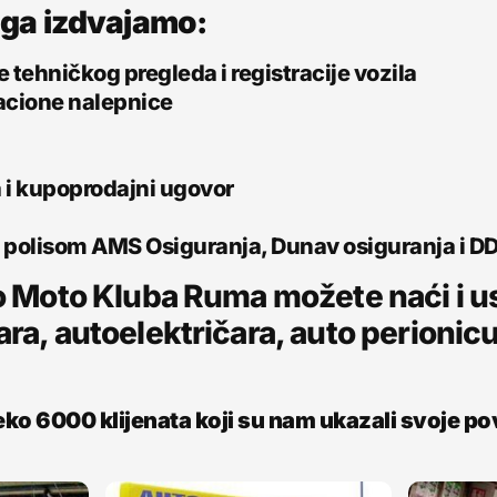
uga izdvajamo:
 tehničkog pregleda i registracije vozila
racione nalepnice
a i kupoprodajni ugovor
a polisom AMS Osiguranja, Dunav osiguranja i D
o Moto Kluba Ruma možete naći i u
a, autoelektričara, auto perionicu 
eko 6000 klijenata koji su nam ukazali svoje p