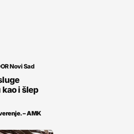
DOR Novi Sad
sluge
kao i šlep
overenje. – AMK