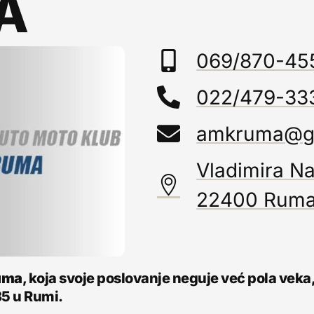
A
069/870-45
022/479-33
amkruma@g
Vladimira Na
22400 Rum
uma
, koja svoje poslovanje neguje već pola veka,
35 u Rumi.