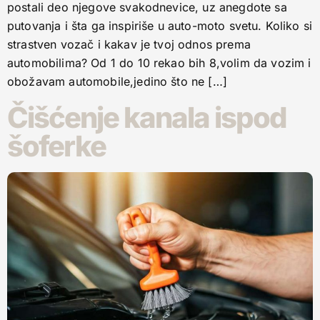
postali deo njegove svakodnevice, uz anegdote sa
putovanja i šta ga inspiriše u auto-moto svetu. Koliko si
strastven vozač i kakav je tvoj odnos prema
automobilima? Od 1 do 10 rekao bih 8,volim da vozim i
obožavam automobile,jedino što ne […]
Čišćenje kanala ispod
šoferke