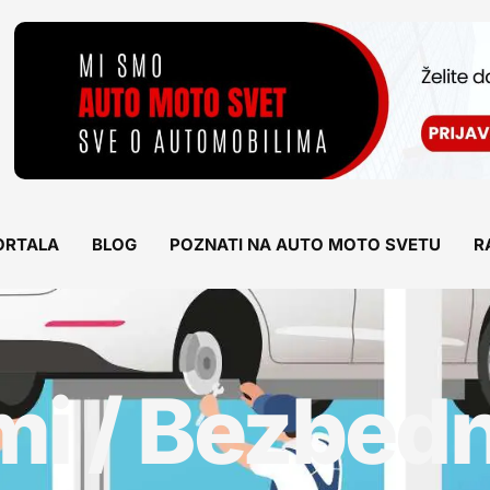
ORTALA
BLOG
POZNATI NA AUTO MOTO SVETU
R
mi / Bezbedn