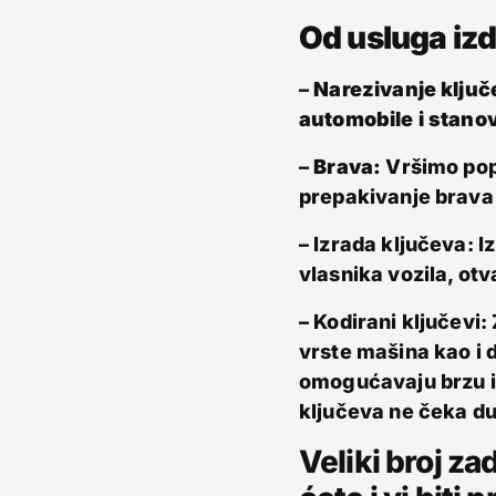
Od usluga iz
–
Narezivanje ključ
automobile i stanov
–
Brava:
Vršimo pop
prepakivanje brava p
– Izrada ključeva: I
vlasnika vozila, ot
– Kodirani ključevi
vrste mašina kao i 
omogućavaju brzu i 
ključeva ne čeka du
Veliki broj za