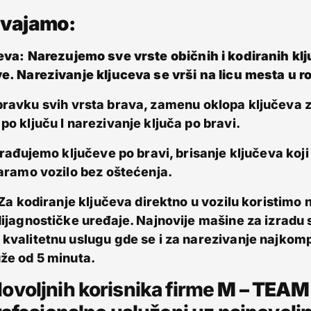
dvajamo:
eva:
Narezujemo sve vrste običnih i kodiranih kl
e. Narezivanje kljuceva se vrši na licu mesta u r
ravku svih vrsta brava, zamenu oklopa ključeva z
o ključu I narezivanje ključa po bravi.
zrađujemo ključeve po bravi, brisanje ključeva koji
varamo vozilo bez oštećenja.
: Za kodiranje ključeva direktno u vozilu koristimo
dijagnostičke uređaje. Najnovije mašine za izradu s
kvalitetnu uslugu gde se i za narezivanje najkompl
že od 5 minuta.
dovoljnih korisnika firme
M – TEAM