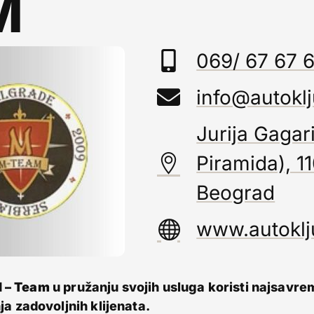
M
069/ 67 67 
info@autoklj
Jurija Gagar
Piramida), 1
Beograd
www.autoklj
M – Team
u pružanju svojih usluga koristi najsavre
nja zadovoljnih klijenata.