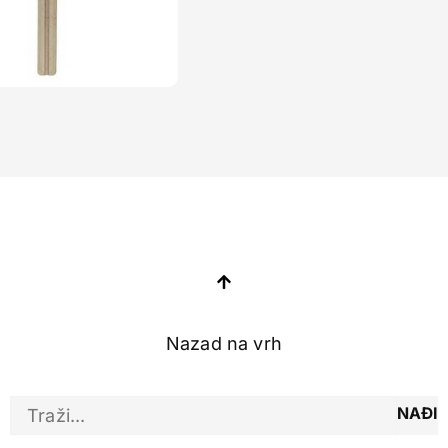
Nazad na vrh
NAĐI