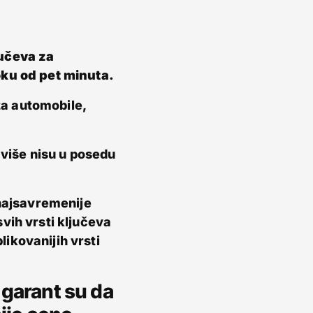
jučeva za
oku od pet minuta.
a automobile,
 više nisu u posedu
 najsavremenije
vih vrsti ključeva
ikovanijih vrsti
garant su da