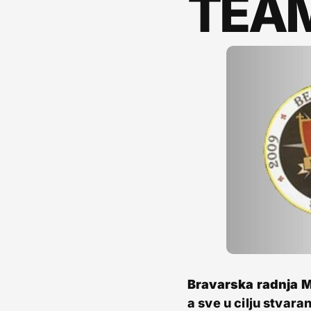
TEA
Bravarska radnja 
a sve u cilju stvara