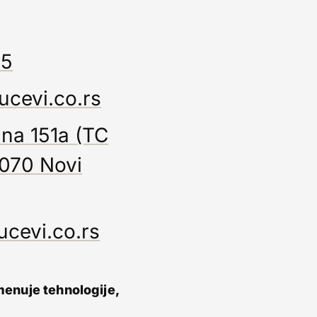
65
ucevi.co.rs
ina 151a (TC
1070 Novi
ucevi.co.rs
menuje tehnologije,