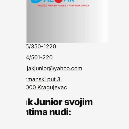
065/350-1220
034/501-220
galjakjunior@yahoo.com
Kormanski put 3,
34000 Kragujevac
Galjak Junior
svojim
klijentima nudi: