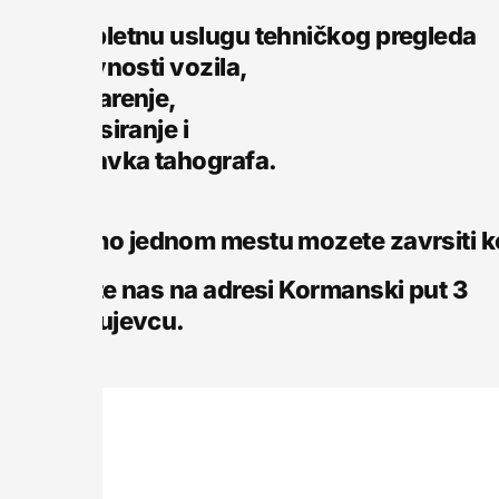
– Kompletnu uslugu tehničkog pregleda
i ispravnosti vozila,
– Baždarenje,
– Servisiranje i
– Popravka tahografa.
Na samo jednom mestu mozete zavrsiti k
Posetite nas na adresi Kormanski put 3
u Kragujevcu.