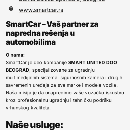
www.smartcar.rs
SmartCar – Vaš partner za
napredna rešenja u
automobilima
O nama:
SmartCar je deo kompanije
SMART UNITED DOO
BEOGRAD
, specijalizovane za ugradnju
multimedijalnih sistema, sigurnosnih kamera i drugih
savremenih uređaja za sve marke i modele vozila.
Naša misija je da unapredimo vaše vozačko iskustvo
kroz profesionalnu ugradnju i tehničku podršku
vrhunskog kvaliteta.
Naše usluge: