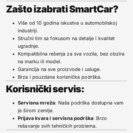
Zašto izabrati SmartCar?
Više od 10 godina iskustva u automobilskoj
industriji.
Stručni tim sa fokusom na detalje i kvalitet
ugradnje.
Kompatibilna rešenja za sva vozila, bez obzira
na marku ili model.
Garancija na sve proizvode i usluge.
Brza i pouzdana korisnička podrška.
Korisnički servis:
Servisna mreža
: Naša podrška dostupna vam
je širom zemlje.
Prijava kvara i servisna podrška
: Brzo
rešavanje svih tehničkih problema.