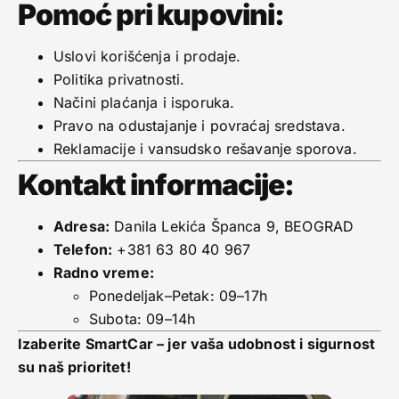
Pomoć pri kupovini:
Uslovi korišćenja i prodaje.
Politika privatnosti.
Načini plaćanja i isporuka.
Pravo na odustajanje i povraćaj sredstava.
Reklamacije i vansudsko rešavanje sporova.
Kontakt informacije:
Adresa:
Danila Lekića Španca 9, BEOGRAD
Telefon:
+381 63 80 40 967
Radno vreme:
Ponedeljak–Petak: 09–17h
Subota: 09–14h
Izaberite SmartCar – jer vaša udobnost i sigurnost
su naš prioritet!