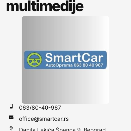
multimedije
063/80-40-967
office@smartcar.rs
Danila Lekića Španca 9, Beograd