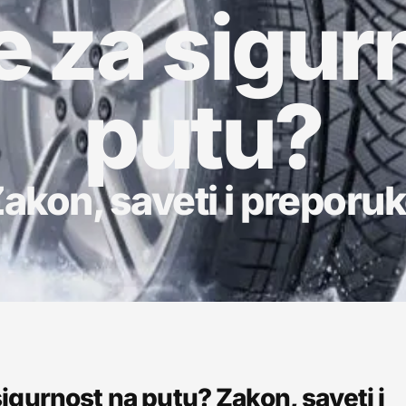
e za sigur
putu?
akon, saveti i preporu
igurnost na putu? Zakon, saveti i