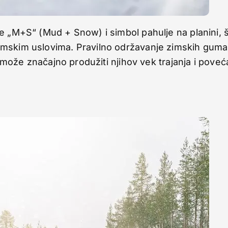
e „M+S“ (Mud + Snow) i simbol pahulje na planini, 
imskim uslovima. Pravilno održavanje zimskih guma
 može značajno produžiti njihov vek trajanja i poveća