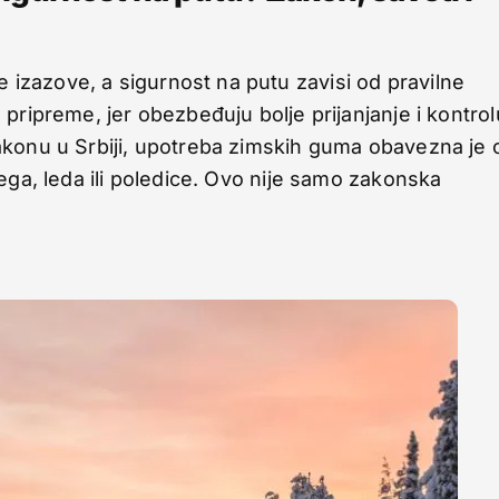
zazove, a sigurnost na putu zavisi od pravilne
pripreme, jer obezbeđuju bolje prijanjanje i kontrol
akonu u Srbiji, upotreba zimskih guma obavezna je 
ega, leda ili poledice. Ovo nije samo zakonska