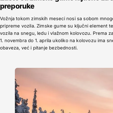
preporuke
Vožnja tokom zimskih meseci nosi sa sobom mnoge i
pripreme vozila. Zimske gume su ključni element te 
vozila na snegu, ledu i vlažnom kolovozu. Prema z
1. novembra do 1. aprila ukoliko na kolovozu ima sn
obaveza, već i pitanje bezbednosti.