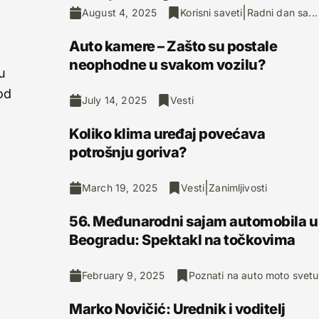
|
August 4, 2025
Korisni saveti
Radni dan sa...
Auto kamere – Zašto su postale
neophodne u svakom vozilu?
u
od
July 14, 2025
Vesti
Koliko klima uređaj povećava
potrošnju goriva?
|
March 19, 2025
Vesti
Zanimljivosti
56. Međunarodni sajam automobila u
Beogradu: Spektakl na točkovima
February 9, 2025
Poznati na auto moto svetu
Marko Novičić: Urednik i voditelj