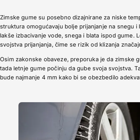
Zimske gume su posebno dizajnirane za niske tempe
struktura omogućavaju bolje prijanjanje na snegu i
lakše izbacivanje vode, snega i blata ispod gume. 
svojstva prijanjanja, čime se rizik od klizanja znač
Osim zakonske obaveze, preporuka je da zimske gu
tada letnje gume počinju da gube svoja svojstva.
bude najmanje 4 mm kako bi se obezbedilo adekvatn