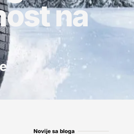
nost na
ke
Novije sa bloga