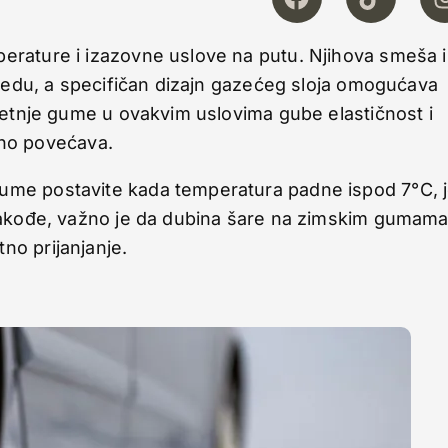
rature i izazovne uslove na putu. Njihova smeša i
 ledu, a specifičan dizajn gazećeg sloja omogućava
Letnje gume u ovakvim uslovima gube elastičnost i
ajno povećava.
me postavite kada temperatura padne ispod 7°C, j
 Takođe, važno je da dubina šare na zimskim gumam
o prijanjanje.