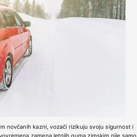
m novčanih kazni, vozači rizikuju svoju sigurnost i
ravovremena zamena letnjih guma zimskim nije samo