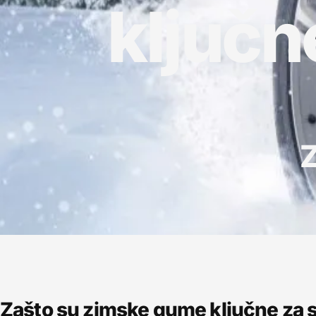
ključn
Z
Zašto su zimske gume ključne za s