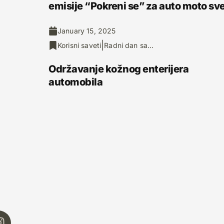
emisije “Pokreni se” za auto moto sv
January 15, 2025
|
Korisni saveti
Radni dan sa...
Održavanje kožnog enterijera
automobila