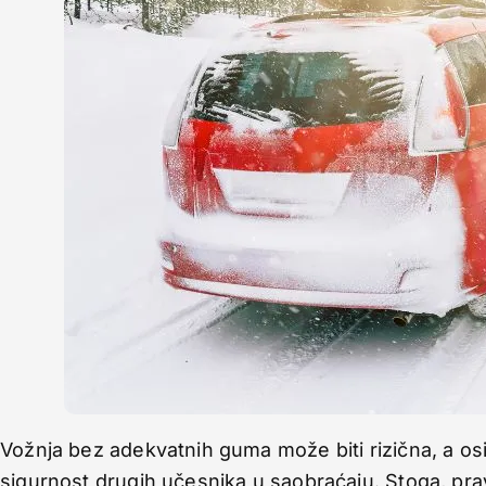
Vožnja bez adekvatnih guma može biti rizična, a osi
sigurnost drugih učesnika u saobraćaju. Stoga, p