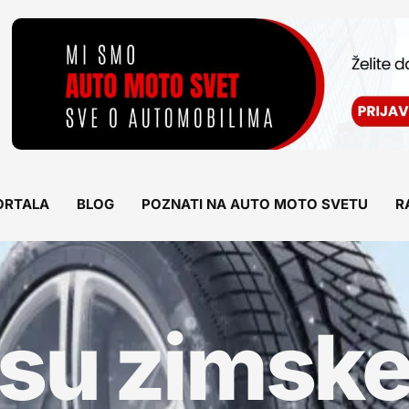
ORTALA
BLOG
POZNATI NA AUTO MOTO SVETU
R
 su zimsk