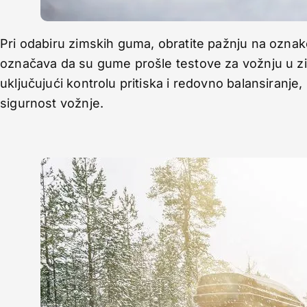
Pri odabiru zimskih guma, obratite pažnju na oznak
označava da su gume prošle testove za vožnju u z
uključujući kontrolu pritiska i redovno balansiranje,
sigurnost vožnje.