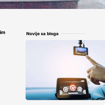
nim
Novije sa bloga