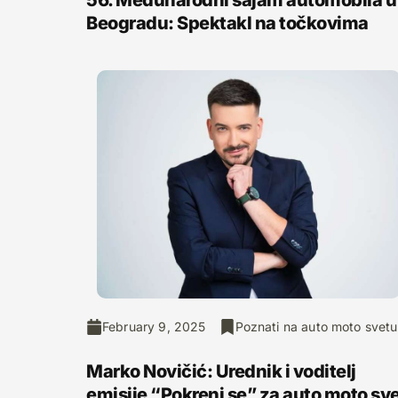
56. Međunarodni sajam automobila u
Beogradu: Spektakl na točkovima
February 9, 2025
Poznati na auto moto svetu
Marko Novičić: Urednik i voditelj
emisije “Pokreni se” za auto moto sv