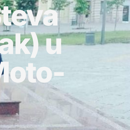
Steva
ak) u
Moto-