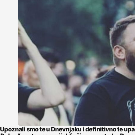
Upoznali smo te u Dnevnjaku i definitivno te upam