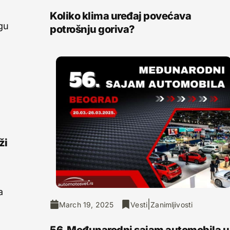
Koliko klima uređaj povećava
ogu
potrošnju goriva?
ži
e
a
|
March 19, 2025
Vesti
Zanimljivosti