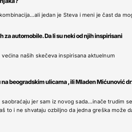
vnjaka?
 kombinacija…ali jedan je Steva i meni je čast da m
za automobile. Da li su neki od njih inspirisani
e većina naših skečeva inspirisana aktuelnum
cu na beogradskim ulicama , ili Mladen Mićunović dr
 saobraćaju jer sam iz novog sada…inače trudim s
aš to i ne shvataju ozbiljno da jedna greška može d