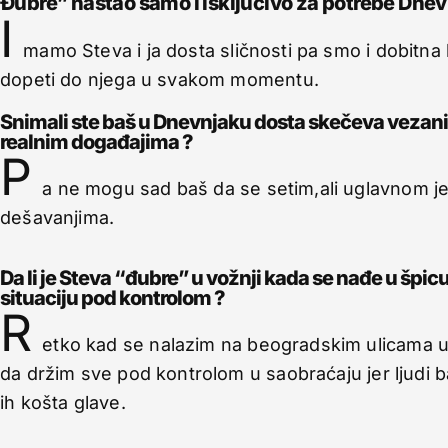
Đubre” nastao samo i isključivo za potrebe Dne
I
mamo Steva i ja dosta sličnosti pa smo i dobitna
dopeti do njega u svakom momentu.
Snimali ste baš u Dnevnjaku dosta skečeva vezanih 
realnim događajima ?
P
a ne mogu sad baš da se setim,ali uglavnom j
dešavanjima.
Da li je Steva “đubre” u vožnji kada se nađe u špi
situaciju pod kontrolom ?
R
etko kad se nalazim na beogradskim ulicama u
da držim sve pod kontrolom u saobraćaju jer ljudi b
ih košta glave.