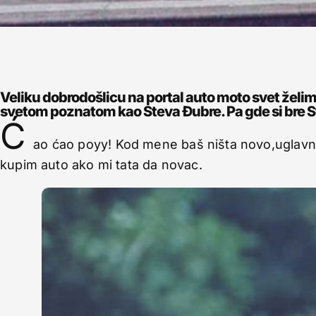
Veliku dobrodošlicu na portal auto moto svet že
svetom poznatom kao Steva Đubre. Pa gde si bre S
Ć
ao ćao poyy! Kod mene baš ništa novo,uglav
kupim auto ako mi tata da novac.