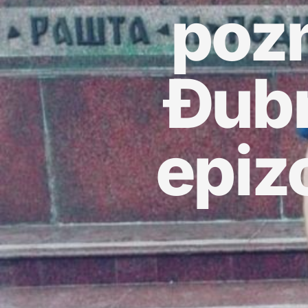
pozn
Đubr
epiz