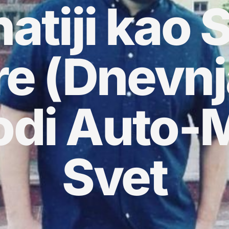
atiji kao 
e (Dnevnj
odi Auto-
Svet