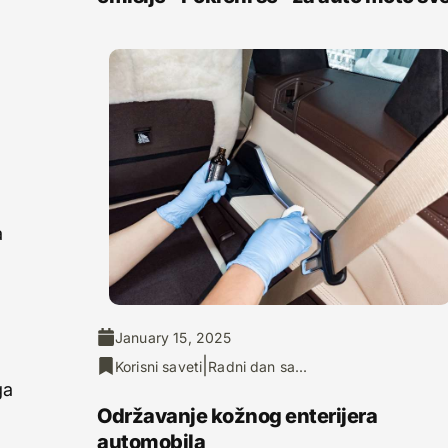
a
January 15, 2025
|
Korisni saveti
Radni dan sa...
ga
Održavanje kožnog enterijera
automobila