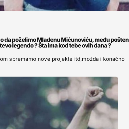
limo da poželimo Mladenu Mićunoviću, među pošte
tevo legendo ? Šta ima kod tebe ovih dana ?
nom spremamo nove projekte itd,možda i konačno