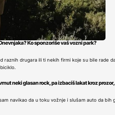
 Dnevnjaka? Ko sponzoriše vaš vozni park?
aznih drugara ili ti nekih firmi koje su bile rade d
iciklo.
vrnut neki glasan rock, pa izbaciš lakat kroz prozor,
sam navikao da u toku vožnje i slušam auto da bih 