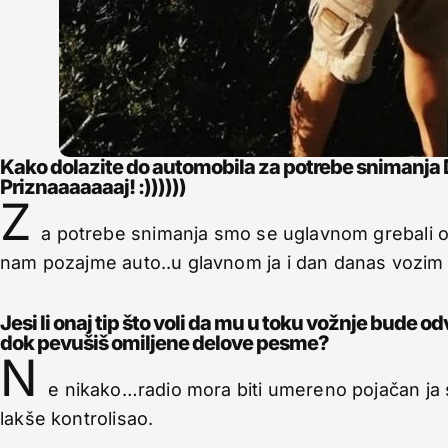
Kako dolazite do automobila za potrebe snimanja
Priznaaaaaaaj! :))))))
Z
a potrebe snimanja smo se uglavnom grebali od r
nam pozajme auto..u glavnom ja i dan danas vozim b
Jesi li onaj tip što voli da mu u toku vožnje bude od
dok pevušiš omiljene delove pesme?
N
e nikako…radio mora biti umereno pojačan ja 
lakše kontrolisao.